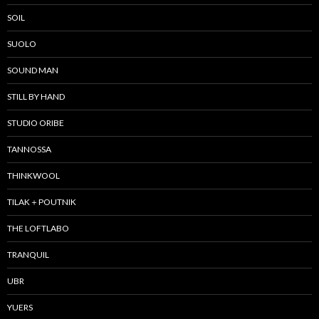
SOIL
SUOLO
SOUND MAN
STILL BY HAND
STUDIO ORIBE
TANNOSSA
THINKWOOL
TILAK＋POUTNIK
THE LOFTLABO
TRANQUIL
UBR
YUERS