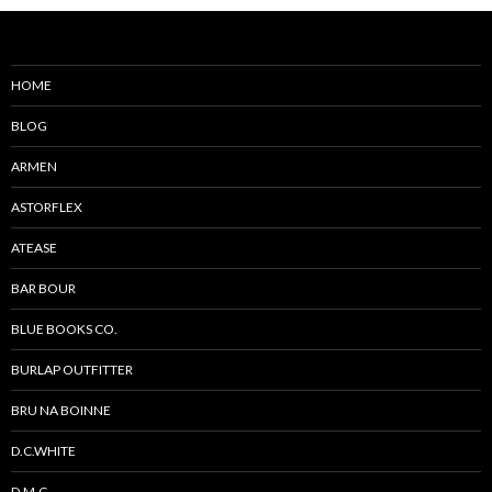
ゲ
ー
シ
HOME
ョ
BLOG
ン
ARMEN
ASTORFLEX
ATEASE
BAR BOUR
BLUE BOOKS CO.
BURLAP OUTFITTER
BRU NA BOINNE
D.C.WHITE
D.M.G