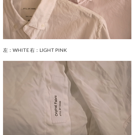
左：WHITE 右：LIGHT PINK