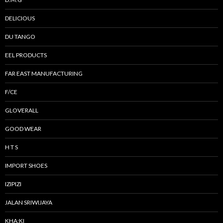
DELICIOUS
DU TANGO
EEL PRODUCTS
FAR EAST MANUFACTURING
F/CE
GLOVERALL
GOOD WEAR
H T S
IMPORT SHOES
IZIPIZI
JALAN SRIWIJAYA
KHA:KI