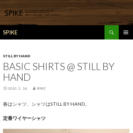
検
SPIKE
索
コ
メインメ
ン
ニュー
テ
ン
STILL BY HAND
ツ
BASIC SHIRTS @ STILL BY
へ
HAND
移
動
2010 . 2 . 16 .
SPIKE
春はシャツ、シャツはSTILL BY HAND。
定番ワイヤーシャツ