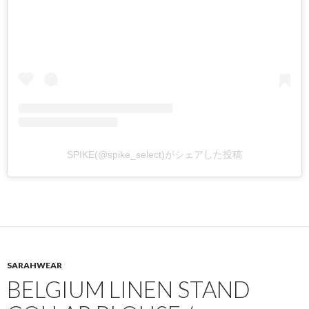
SPIKE(@spike_select)がシェアした投稿
SARAHWEAR
BELGIUM LINEN STAND