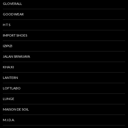
GLOVERALL
GOOD WEAR
H T S
IMPORT SHOES
IZIPIZI
JALAN SRIWIJAYA
KHA:KI
LANTERN
LOFTLABO
LUNGE
MAISON DE SOIL
M.I.D.A.