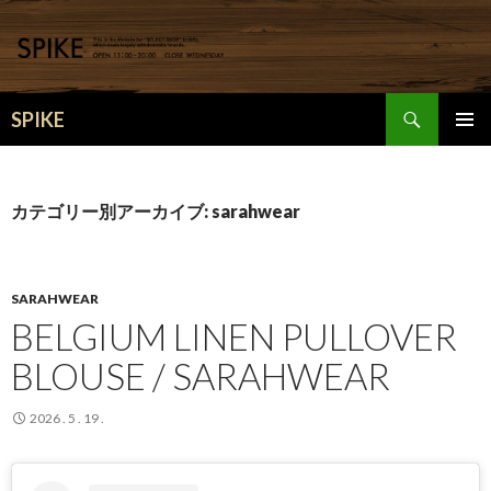
検
SPIKE
索
コ
メインメ
ン
ニュー
テ
ン
カテゴリー別アーカイブ: sarahwear
ツ
へ
移
動
SARAHWEAR
BELGIUM LINEN PULLOVER
BLOUSE / SARAHWEAR
2026 . 5 . 19 .