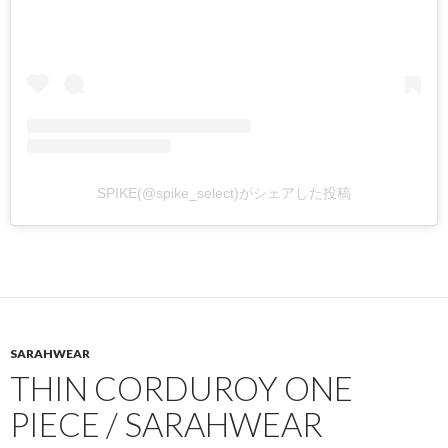
SPIKE(@spike_select)がシェアした投稿
SARAHWEAR
THIN CORDUROY ONE
PIECE / SARAHWEAR