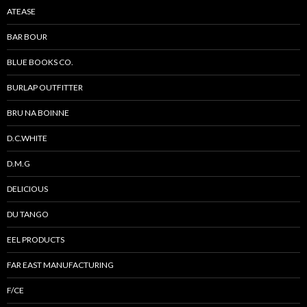
ョ
ATEASE
ン
BAR BOUR
BLUE BOOKS CO.
BURLAP OUTFITTER
BRU NA BOINNE
D.C.WHITE
D.M.G
DELICIOUS
DU TANGO
EEL PRODUCTS
FAR EAST MANUFACTURING
F/CE