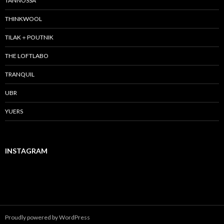
TANNOSSA
THINKWOOL
TILAK＋POUTNIK
THE LOFTLABO
TRANQUIL
UBR
YUERS
INSTAGRAM
Proudly powered by WordPress