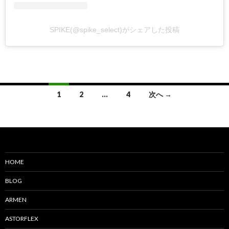
SPIKE(@spike_select)がシェアした投稿
1
2
…
4
次へ →
投
稿
ナ
ビ
HOME
ゲ
BLOG
ー
ARMEN
シ
ASTORFLEX