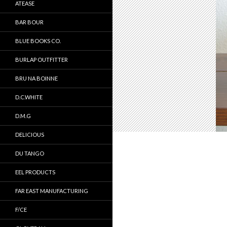
ATEASE
BAR BOUR
BLUE BOOKS CO.
BURLAP OUTFITTER
BRU NA BOINNE
D.C.WHITE
D.M.G
DELICIOUS
DU TANGO
EEL PRODUCTS
FAR EAST MANUFACTURING
F/CE