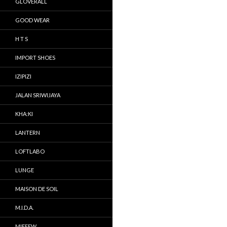
GLOVERALL
GOOD WEAR
H T S
IMPORT SHOES
IZIPIZI
JALAN SRIWIJAYA
KHA:KI
LANTERN
LOFTLABO
LUNGE
MAISON DE SOIL
M.I.D.A.
MIFFEW