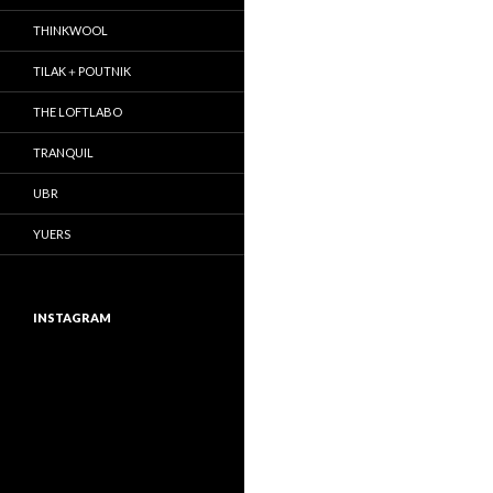
THINKWOOL
TILAK＋POUTNIK
THE LOFTLABO
TRANQUIL
UBR
YUERS
INSTAGRAM