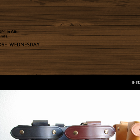
コン
INS