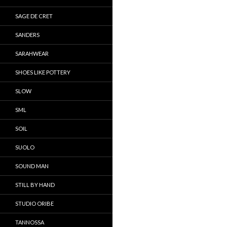
SAGE DE CRET
SANDERS
SARAHWEAR
SHOES LIKE POTTERY
SLOW
SML
SOIL
SUOLO
SOUND MAN
STILL BY HAND
STUDIO ORIBE
TANNOSSA