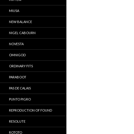
MIUSA
NEW BALANCE
NIGEL CABOURN
NOVESTA
OMNIGOD
ORDINARY FITS
PARABOOT
PAS DE CALAIS
PUNTO PIGRO
REPRODUCTION OF FOUND
RESOLUTE
ROTOTO