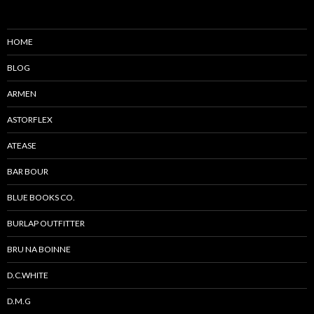
ー
シ
HOME
ョ
BLOG
ン
ARMEN
ASTORFLEX
ATEASE
BAR BOUR
BLUE BOOKS CO.
BURLAP OUTFITTER
BRU NA BOINNE
D.C.WHITE
D.M.G