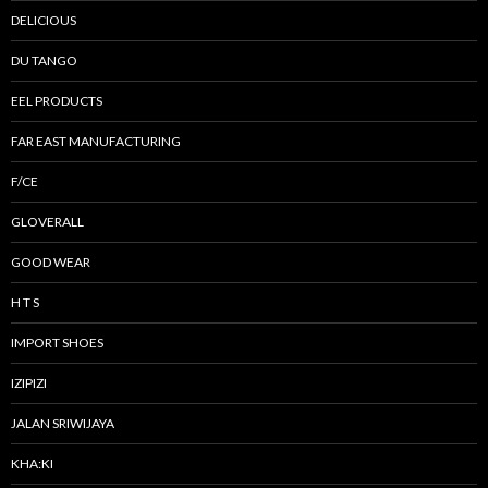
DELICIOUS
DU TANGO
EEL PRODUCTS
FAR EAST MANUFACTURING
F/CE
GLOVERALL
GOOD WEAR
H T S
IMPORT SHOES
IZIPIZI
JALAN SRIWIJAYA
KHA:KI