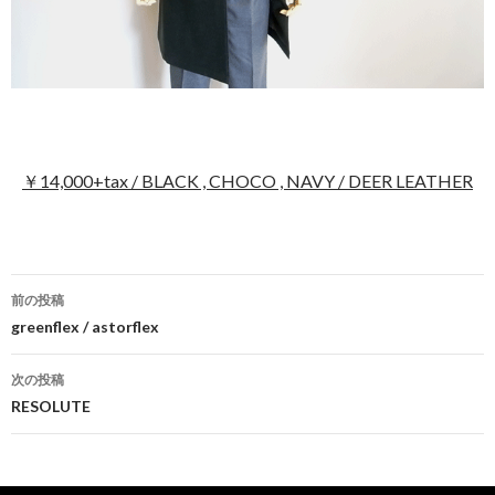
￥14,000+tax / BLACK , CHOCO , NAVY / DEER LEATHER
前の投稿
投
greenflex / astorflex
稿
次の投稿
ナ
RESOLUTE
ビ
ゲ