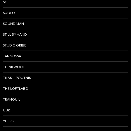
SOIL
SUOLO
SOUND MAN
STILL BY HAND
STUDIO ORIBE
TANNOSSA
THINKWOOL
TILAK＋POUTNIK
THE LOFTLABO
TRANQUIL
UBR
YUERS