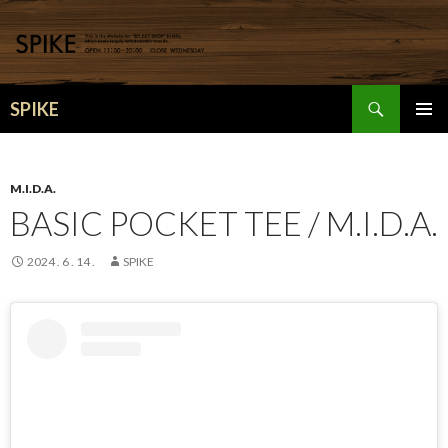
検
SPIKE
索
コ
メインメ
ン
ニュー
テ
ン
M.I.D.A.
ツ
BASIC POCKET TEE / M.I.D.A.
へ
移
2024 . 6 . 14 .
SPIKE
動