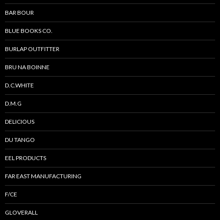
BAR BOUR
BLUE BOOKS CO.
BURLAP OUTFITTER
BRU NA BOINNE
D.C.WHITE
D.M.G
DELICIOUS
DU TANGO
EEL PRODUCTS
FAR EAST MANUFACTURING
F/CE
GLOVERALL