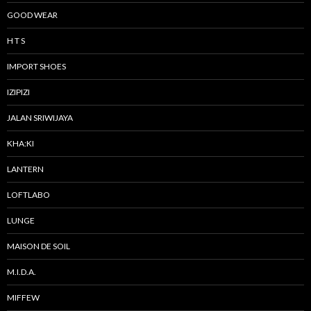
GOOD WEAR
H T S
IMPORT SHOES
IZIPIZI
JALAN SRIWIJAYA
KHA:KI
LANTERN
LOFTLABO
LUNGE
MAISON DE SOIL
M.I.D.A.
MIFFEW